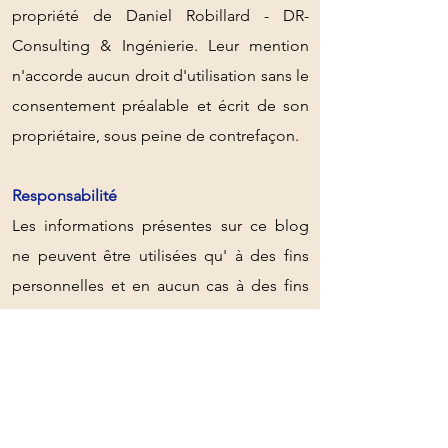
propriété de Daniel Robillard - DR-
Consulting & Ingénierie. Leur mention
n'accorde aucun droit d'utilisation sans le
consentement préalable et écrit de son
propriétaire, sous peine de contrefaçon.​
Responsabilité
Les informations présentes sur ce blog
ne peuvent être utilisées qu' à des fins
personnelles et en aucun cas à des fins
commerciales. Daniel Robillard - DR-
Consulting & Ingénierie ne donne
aucune garantie, explicite ou implicite et
ne peut en aucun cas être tenu pour
responsable de l'utilisation de ces